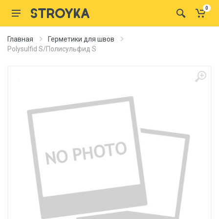
0
Главная
Герметики для швов
Polysulfid S/Полисульфид S