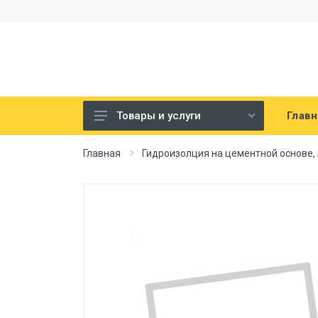
Главн
Товары и услуги
Строительная химия
Главная
Гидроизолция на цементной основе
Гидроизоляционные мастики
мембраны
Гидроизолция на цементной
основе, проникающая
гидроизоляция
Гидрофобизаторы
Другая гидроизоляция
Шпаклевки