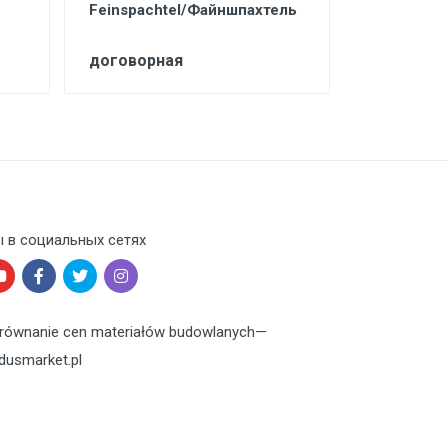
Feinspachtel/Файншпахтель
Schnelles
договорная
договорн
 в социальных сетях
równanie cen materiałów budowlanych
—
dusmarket.pl