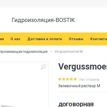
Гидроизоляция-BOSTIK
ая
О нас
Доставка и оплата
Отзывы
Контакт
, проникающая гидроизоляция
Vergussmoertel M
Vergussmoer
Нет отзывов
Заливочный раствор М
договорная