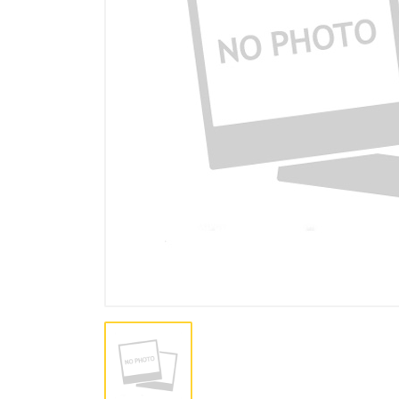
Штукатурки, штукатурные
смеси
Самовыравнивающиеся смеси,
нивелир масса
Герметики для швов